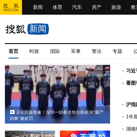
新闻
体育
汽车
房产
旅游
教
新闻
首页
时政
国际
军事
警法
专题
习近
看图
沪指
丑化民族形象！深圳一跆拳道馆在韩表演“僵尸
1年
跆舞”被处罚
湖南