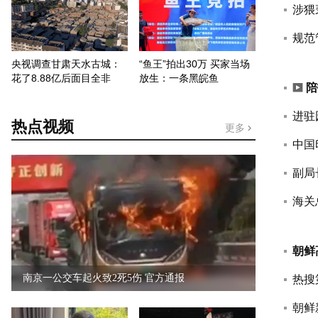
涉猥
规范
央视调查甘肃天水古城：
“鱼王”拍出30万 买家当场
花了8.88亿后面目全非
放生：一条黑皖鱼
陪
进驻
热点视频
更多
中国
副局
海关
朝鲜
南京一公交车起火致2死5伤 官方通报
热搜
朝鲜