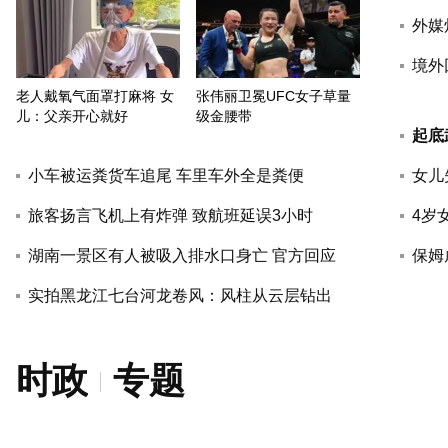
外媒
境外
老人戴氧气面罩打麻将 女
张伟丽卫冕UFC女子草量
儿：父亲开心就好
级金腰带
起底
小车被运粪货车追尾 车里车外全是粪便
女儿
旅客扬言飞机上有炸弹 致航班延误3小时
4岁
湖南一景区有人被吸入排水口身亡 官方回应
保姆
实拍黑龙江七台河龙卷风：风柱从云层钻出
时政
专题