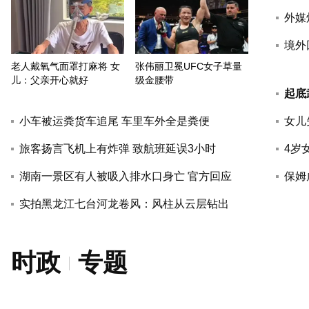
外媒
境外
老人戴氧气面罩打麻将 女
张伟丽卫冕UFC女子草量
儿：父亲开心就好
级金腰带
起底
小车被运粪货车追尾 车里车外全是粪便
女儿
旅客扬言飞机上有炸弹 致航班延误3小时
4岁
湖南一景区有人被吸入排水口身亡 官方回应
保姆
实拍黑龙江七台河龙卷风：风柱从云层钻出
时政
专题