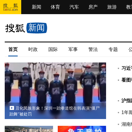
新闻
体育
汽车
房产
旅游
教
新闻
首页
时政
国际
军事
警法
专题
习近
看图
沪指
丑化民族形象！深圳一跆拳道馆在韩表演“僵尸
1年
跆舞”被处罚
湖南