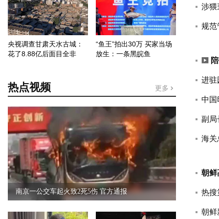
涉猥
规范
央视调查甘肃天水古城：
“鱼王”拍出30万 买家当场
花了8.88亿后面目全非
放生：一条黑皖鱼
陪
进驻
热点视频
更多
中国
副局
海关
朝鲜
南京一公交车起火致2死5伤 官方通报
热搜
朝鲜