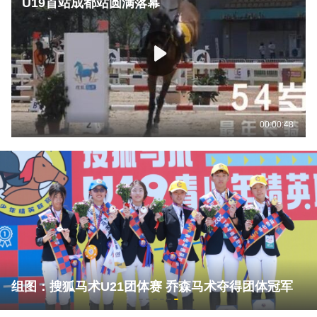
U19首站成都站圆满落幕
00:00:48
组图：搜狐马术U21团体赛 乔森马术夺得团体冠军