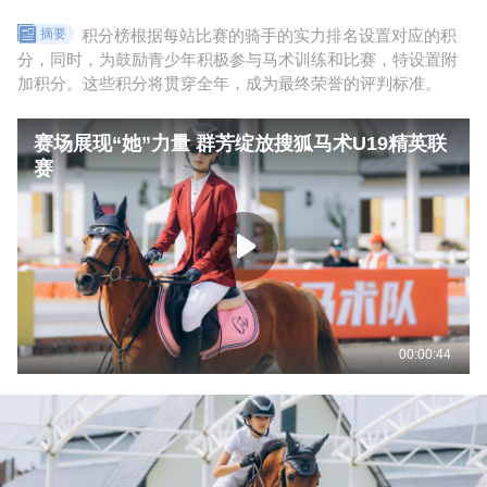
积分榜根据每站比赛的骑手的实力排名设置对应的积
摘要
分，同时，为鼓励青少年积极参与马术训练和比赛，特设置附
加积分。这些积分将贯穿全年，成为最终荣誉的评判标准。
赛场展现“她”力量 群芳绽放搜狐马术U19精英联
赛场展现“她”力量 群芳绽放搜狐马术U19精英联赛
赛
00:00:44