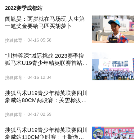
2022赛季成都站
闻胤昊：两岁就在马场玩 人生第
一笔奖金要给马匹买胡萝卜
04-16 05:58
搜狐体育
“川桂莞深”城际挑战 2023赛季搜
狐马术U19青少年精英联赛首站落
幕
04-16 12:34
搜狐体育
搜狐马术U19青少年精英联赛四川
豪威站80CM两段赛：关雯桦拔得
头筹
04-17 02:59
搜狐体育
搜狐马术U19青少年精英联赛四川
豪威站110CM争时赛：王斯傲赢