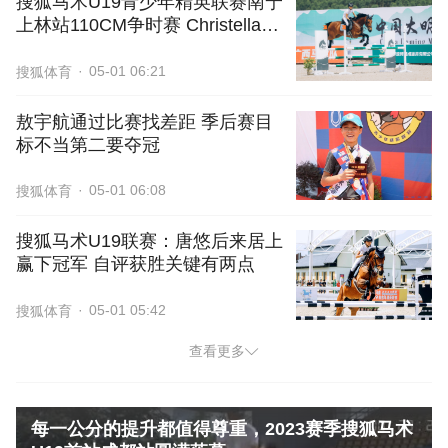
搜狐马术U19青少年精英联赛南宁
上林站110CM争时赛 Christella
Tang绝杀登顶
05-01 06:21
搜狐体育
敖宇航通过比赛找差距 季后赛目
标不当第二要夺冠
05-01 06:08
搜狐体育
搜狐马术U19联赛：唐悠后来居上
赢下冠军 自评获胜关键有两点
05-01 05:42
搜狐体育
查看更多
每一公分的提升都值得尊重，2023赛季搜狐马术
每一公分的提升都值得尊重，2023赛季搜狐马术U19首站成都站
圆满落幕