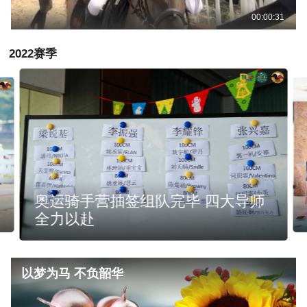
00:00:31
2022赛季
奥运营结营 强之队强势夺冠彭棋祺
蝉联MVP
以梦为马 不负韶华
以梦为马不负韶华 搜狐马术U19青少年精英联赛颁奖典礼盛大举
行