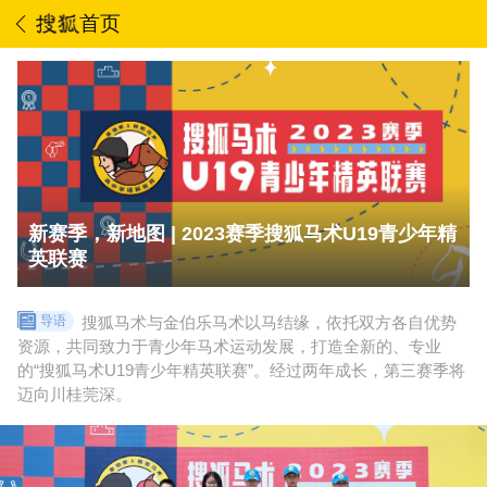
首页
新赛季，新地图 | 2023赛季搜狐马术U19青少年精
英联赛
搜狐马术与金伯乐马术以马结缘，依托双方各自优势
导语
资源，共同致力于青少年马术运动发展，打造全新的、专业
的“搜狐马术U19青少年精英联赛”。经过两年成长，第三赛季将
迈向川桂莞深。