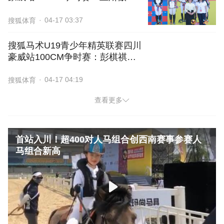
得冠军
04-17 03:37
搜狐体育
搜狐马术U19青少年精英联赛四川
豪威站100CM争时赛：彭棋祺成
功折桂
04-17 04:19
搜狐体育
查看更多
首站入川！超400对人马组合创西南赛事参赛人
首站入川！超400对人马组合创西南赛事参赛人马组合新高
马组合新高