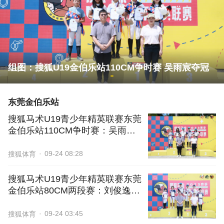
组图：搜狐U19金伯乐站110CM争时赛 吴雨宸夺冠
东莞金伯乐站
搜狐马术U19青少年精英联赛东莞
金伯乐站110CM争时赛：吴雨宸
梅开二度
09-24 08:28
搜狐体育
搜狐马术U19青少年精英联赛东莞
金伯乐站80CM两段赛：刘俊逸极
速登顶
09-24 03:45
搜狐体育