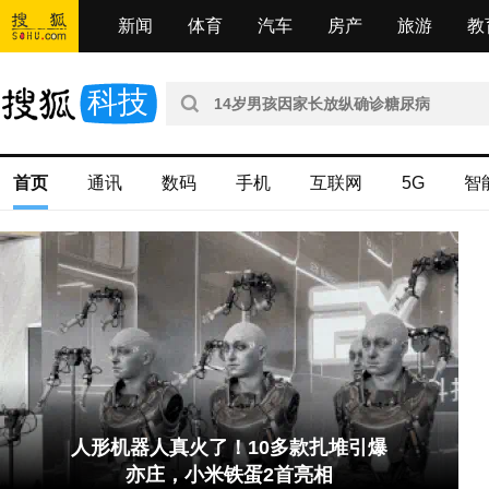
新闻
体育
汽车
房产
旅游
教
科技
首页
通讯
数码
手机
互联网
5G
智
人形机器人真火了！10多款扎堆引爆
亦庄，小米铁蛋2首亮相