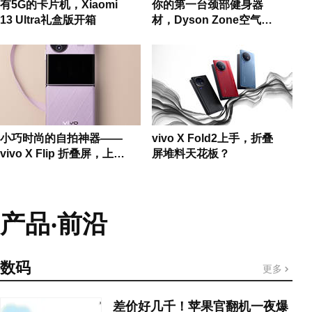
有5G的卡片机，Xiaomi
你的第一台颈部健身器
13 Ultra礼盒版开箱
材，Dyson Zone空气净
化耳机
小巧时尚的自拍神器——
vivo X Fold2上手，折叠
vivo X Flip 折叠屏，上手
屏堆料天花板？
体验！
产品‧前沿
数码
更多
差价好几千！苹果官翻机一夜爆