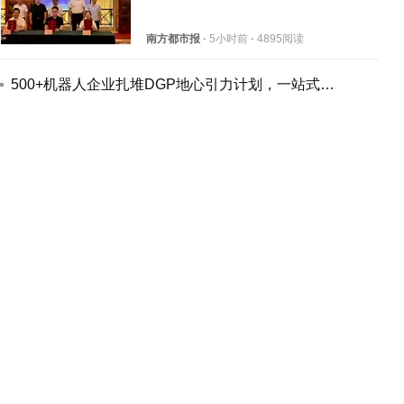
南方都市报
·
5小时前
·
4895阅读
500+机器人企业扎堆DGP地心引力计划，一站式服务AI硬件与机器人创业
本源量子破解超导量子计算速度与保真度难题
CAAC无人机飞手就业方向有哪些
美科技神话破灭：中国科研人员追了半世纪才发现——前面根本没人
企业落地AI Agent怎么选？2026全栈式AI智能体解决方案提供商推荐
行业‧趋势
互联网
更多