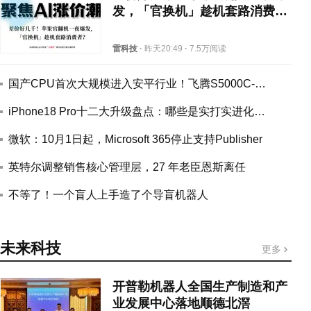
发，「官换机」趁机套路消费
者？
雷科技
·
昨天20:49
·
7.5万阅读
国产CPU首次大规模进入安平行业！飞腾S5000C-E拿下近3000台订单
iPhone18 Pro十二大升级盘点：哪些是实打实进化，哪些是凑数微调
微软：10月1日起，Microsoft 365停止支持Publisher
英特尔调整销售核心管理层，27 年老臣恩斯离任
不等了！一个盲人上手造了个导盲机器人
未来科技
更多
开普勒机器人全国生产制造和产
业发展中心落地顺德北滘