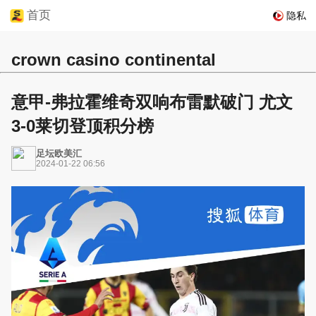
首页
隐私
crown casino continental
意甲-弗拉霍维奇双响布雷默破门 尤文
3-0莱切登顶积分榜
足坛欧美汇
2024-01-22 06:56