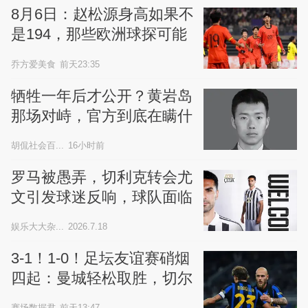
8月6日：赵松源身高如果不
是194，那些欧洲球探可能
还会有犹豫，但他194了
乔方爱美食
前天23:35
牺牲一年后才公开？黄岩岛
那场对峙，官方到底在瞒什
么？
胡侃社会百...
16小时前
罗马被愚弄，切利克转会尤
文引发球迷反响，球队面临
新挑战
娱乐大大杂...
2026.7.18
3‑1！1‑0！足坛友谊赛硝烟
四起：曼城轻松取胜，切尔
西遭遇连败，米兰德比战成
赛场数据君
前天13:47