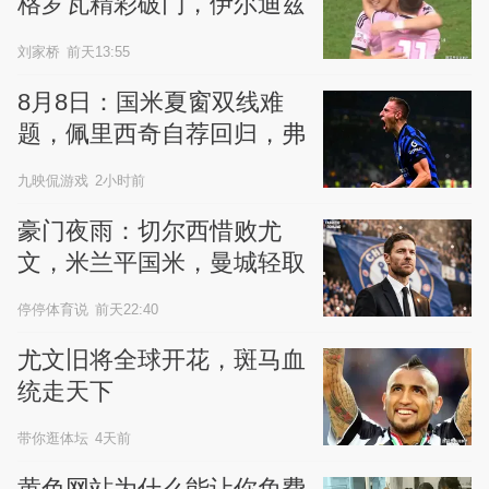
格罗瓦精彩破门，伊尔迪兹
送助攻
刘家桥
前天13:55
8月8日：国米夏窗双线难
题，佩里西奇自荐回归，弗
拉泰西一心向往尤文
九映侃游戏
2小时前
豪门夜雨：切尔西惜败尤
文，米兰平国米，曼城轻取
胜利
停停体育说
前天22:40
尤文旧将全球开花，斑马血
统走天下
带你逛体坛
4天前
黄色网站为什么能让你免费