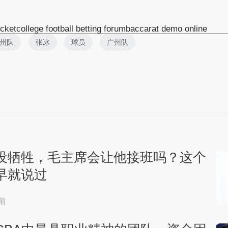
icket
college football betting forum
baccarat demo online
州队
张冰
球员
广州队
没牺牲，毛主席会让他接班吗？这个
早就说过
前