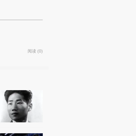
阅读 (
0
)