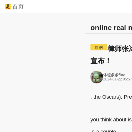
首页
online real
律师张
原创
宣布！
体坛条条fing
2024-01-22 05:57
, the Oscars). Pre
you think about is
in a couple.